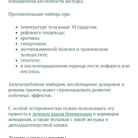
повышенной кислотности желудка.
Противопоказан имбирь при:
температуре тела выше 39 градусов;
рефлюксе пищевода;
аритмии;
гипертонии;
желчнокаменной болезни и хроническом
холецистите;
гепатите;
в послеоперационном периоде после инфаркта или
инсульта.
Злоупотребление имбирем, несоблюдение дозировок и
режима приема может спровоцировать развитие
побочных эффектов.
С особой осторожностью нужно использовать эту
пряность в
лечении кашля беременным
и кормящим
женщинам, а также больным с язвой желудка и
двенадцатиперстной кишки.
Лучшие народные рецепты