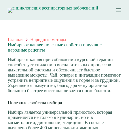
П
е
р
е
й
т
и
Главная
Народные методы
к
Имбирь от кашля: полезные свойства и лучшие
с
народные рецепты
у
т
Имбирь от кашля при соблюдении курсовой терапии
и
способствует снижению воспалительных процессов
дыхательной системы и обеспечивает быстрое
выведение мокроты.
Чай, отвары и ингаляции помогают
устранить неприятные ощущения в горле и за грудиной.
Укрепляется иммунитет, благодаря чему организм
больного быстрее восстанавливается после болезни.
Полезные свойства имбиря
Имбирь является универсальной пряностью, которая
применяется не только в кулинарии, но и в
косметологии, диетологии, медицине. В составе
выявлено более 400 минерально-витаминных