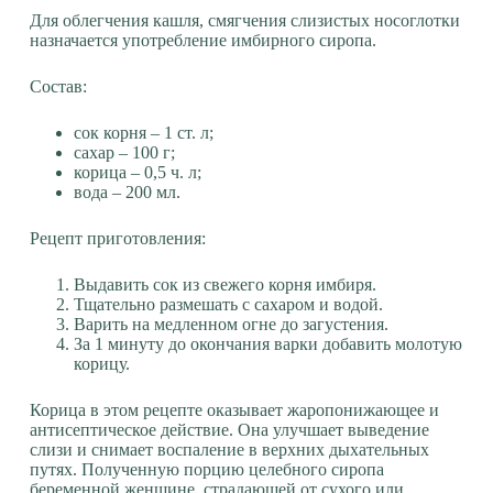
Для облегчения кашля, смягчения слизистых носоглотки
назначается употребление имбирного сиропа.
Состав:
сок корня – 1 ст. л;
сахар – 100 г;
корица – 0,5 ч. л;
вода – 200 мл.
Рецепт приготовления:
Выдавить сок из свежего корня имбиря.
Тщательно размешать с сахаром и водой.
Варить на медленном огне до загустения.
За 1 минуту до окончания варки добавить молотую
корицу.
Корица в этом рецепте оказывает жаропонижающее и
антисептическое действие. Она улучшает выведение
слизи и снимает воспаление в верхних дыхательных
путях. Полученную порцию целебного сиропа
беременной женщине, страдающей от сухого или