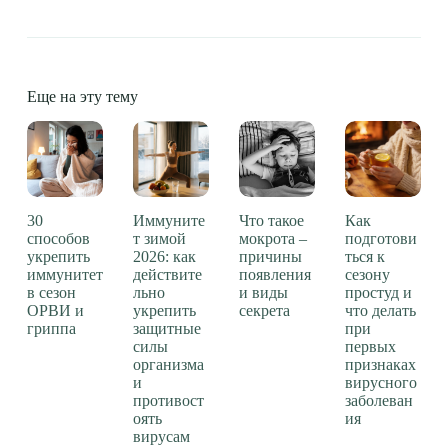
Еще на эту тему
30
Иммуните
Что такое
Как
способов
т зимой
мокрота –
подготови
укрепить
2026: как
причины
ться к
иммунитет
действите
появления
сезону
в сезон
льно
и виды
простуд и
ОРВИ и
укрепить
секрета
что делать
гриппа
защитные
при
силы
первых
организма
признаках
и
вирусного
противост
заболеван
оять
ия
вирусам