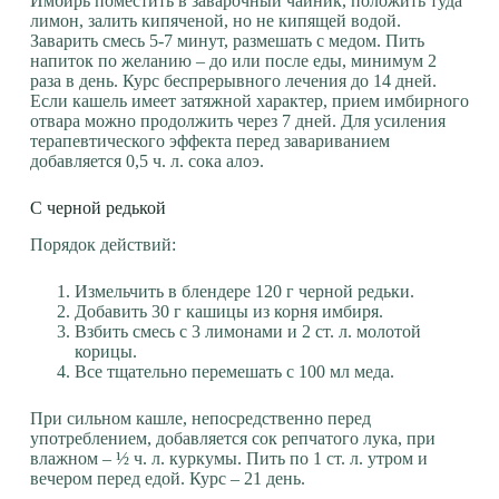
Имбирь поместить в заварочный чайник, положить туда
лимон, залить кипяченой, но не кипящей водой.
Заварить смесь 5-7 минут, размешать с медом. Пить
напиток по желанию – до или после еды, минимум 2
раза в день. Курс беспрерывного лечения до 14 дней.
Если кашель имеет затяжной характер, прием имбирного
отвара можно продолжить через 7 дней. Для усиления
терапевтического эффекта перед завариванием
добавляется 0,5 ч. л. сока алоэ.
С черной редькой
Порядок действий:
Измельчить в блендере 120 г черной редьки.
Добавить 30 г кашицы из корня имбиря.
Взбить смесь с 3 лимонами и 2 ст. л. молотой
корицы.
Все тщательно перемешать с 100 мл меда.
При сильном кашле, непосредственно перед
употреблением, добавляется сок репчатого лука, при
влажном – ½ ч. л. куркумы. Пить по 1 ст. л. утром и
вечером перед едой. Курс – 21 день.