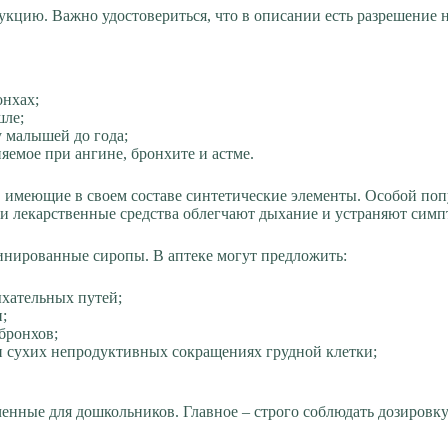
укцию. Важно удостовериться, что в описании есть разрешение н
онхах;
шле;
 малышей до года;
емое при ангине, бронхите и астме.
ы, имеющие в своем составе синтетические элементы. Особой по
ти лекарственные средства облегчают дыхание и устраняют сим
бинированные сиропы. В аптеке могут предложить:
ыхательных путей;
;
бронхов;
и сухих непродуктивных сокращениях грудной клетки;
енные для дошкольников. Главное – строго соблюдать дозировку