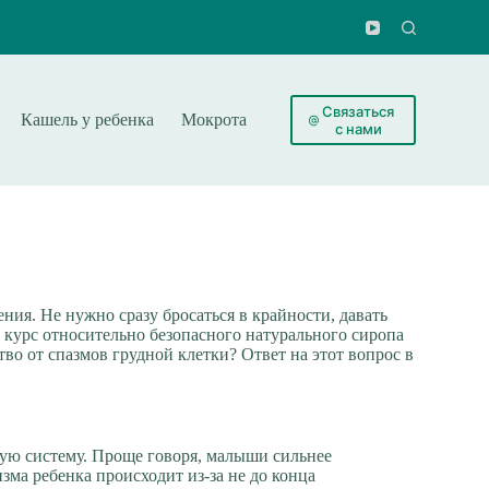
Связаться
Кашель у ребенка
Мокрота
Лекарства
Народные мет
с нами
ния. Не нужно сразу бросаться в крайности, давать
 курс относительно безопасного натурального сиропа
о от спазмов грудной клетки? Ответ на этот вопрос в
ную систему. Проще говоря, малыши сильнее
ма ребенка происходит из-за не до конца