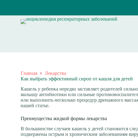
П
е
р
е
й
т
и
к
с
у
т
и
Главная
Лекарства
Как выбрать эффективный сироп от кашля для детей
Кашель у ребенка нередко заставляет родителей сильн
малышу антибиотики
или сильные противовоспалитель
или выполнить несколько процедур дренажного массажа
нашей статье.
Преимущества жидкой формы лекарства
В большинстве случаев кашель у детей становится сл
подвержены острым и хроническим заболеваниям вирус