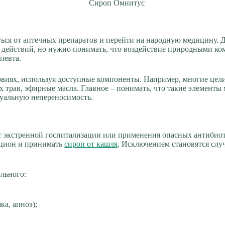
ться от аптечных препаратов и перейти на народную медицину. 
действий, но нужно понимать, что воздействие природными ком
певта.
виях, используя доступные компоненты. Например, многие цел
х трав, эфирные масла. Главное – понимать, что такие элемент
дуальную непереносимость.
ет экстренной госпитализации или применения опасных антибио
ацион и принимать
сироп от кашля
. Исключением становятся слу
льного:
ка, апноэ);