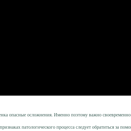
енка опасные осложнения. Именно поэтому важно своевременно 
признаках патологического процесса следует обратиться за по