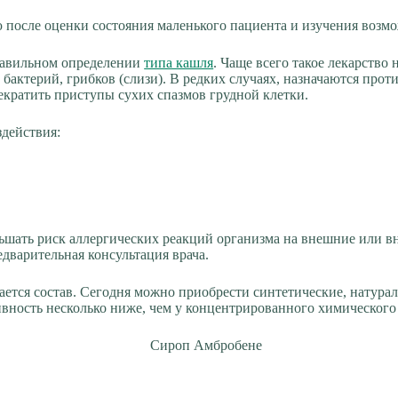
ю после оценки состояния маленького пациента и изучения возм
правильном определении
типа кашля
. Чаще всего такое лекарство
бактерий, грибков (слизи). В редких случаях, назначаются про
екратить приступы сухих спазмов грудной клетки.
здействия:
ньшать риск аллергических реакций организма на внешние или
дварительная консультация врача.
ается состав. Сегодня можно приобрести синтетические, натур
ивность несколько ниже, чем у концентрированного химического