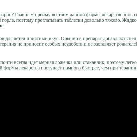
ироп? Главным преимуществом данной формы лекарственного п
 горла, поэтому проглатывать таблетки довольно тяжело. Жидко
ие.
в для детей приятный вкус. Обычно в препарат добавляют специ
 терапия не приносит особых неудобств и не заставляет родител
м почти всегда идет мерная ложечка или стаканчик, поэтому лег
ой формы лекарства наступает намного быстрее, чем при терапии