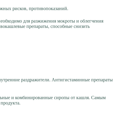
ожных рисков, противопоказаний.
 необходимо для разжижения мокроты и облегчения
тивокашлевые препараты, способные снизить
 внутренние раздражители. Антигистаминные препараты
альные и комбинированные сиропы от кашля. Самым
 продукта.