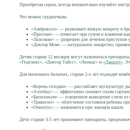
Приобретая сироп, всегда внимательно изучайте инстр
Что можно грудничкам:
«Амброксол» — разжижает вязкую мокроту в бр
«Проспан» — помогает при сухом и влажном ка
«Лазолван» — разрешен для лечения приступов у
«Доктор Мом» — натуральное лекарство, применя
Детям старше 12 месяцев могут назначаться препарат
«Геделикс», «Доктор Тайсс», «Линкас» и
«Джосет»
. Э
Для маленьких больных, старше 2-х лет подходят ком
«Корень солодки» — расслабляет мускулатуру д
«Алтейку» — эффективно снимает спазм гортани
«Бронхикум» — ускоренное выведение слизи из 
«Трависил» — облегчение состояния ребенка пр
«Омнитус» — назначается при лающем кашле.
Дети старше 3-5 лет принимают препараты, предназнач