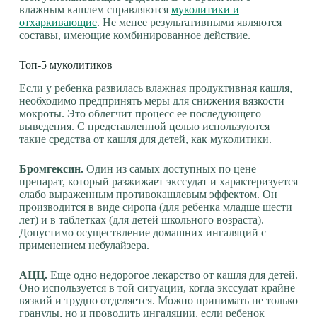
влажным кашлем справляются
муколитики и
отхаркивающие
. Не менее результативными являются
составы, имеющие комбинированное действие.
Топ-5 муколитиков
Если у ребенка развилась влажная продуктивная кашля,
необходимо предпринять меры для снижения вязкости
мокроты. Это облегчит процесс ее последующего
выведения. С представленной целью используются
такие средства от кашля для детей, как муколитики.
Бромгексин.
Один из самых доступных по цене
препарат, который разжижает экссудат и характеризуется
слабо выраженным противокашлевым эффектом. Он
производится в виде сиропа (для ребенка младше шести
лет) и в таблетках (для детей школьного возраста).
Допустимо осуществление домашних ингаляций с
применением небулайзера.
АЦЦ.
Еще одно недорогое лекарство от кашля для детей.
Оно используется в той ситуации, когда экссудат крайне
вязкий и трудно отделяется. Можно принимать не только
гранулы, но и проводить ингаляции, если ребенок