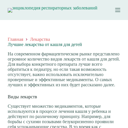
П
е
р
е
й
т
и
Главная
Лекарства
к
Лучшие лекарства от кашля для детей
с
у
На современном фармацевтическом рынке представлено
т
огромное количество видов лекарств от кашля для детей.
и
Для выбора конкретного препарата лучше всего
обратиться к педиатру,
но если такая возможность
отсутствует, важно использовать исключительно
проверенные и эффективные медикаменты. О самых
лучших и эффективных из них будет рассказано далее.
Виды лекарств
Существует множество медикаментов, которые
используются в процессе лечения кашля у ребенка и
действуют по различному принципу. Например, для
борьбы с сухими позывами безукоризненно проявили
себя успокаивающие средства. В то время как с