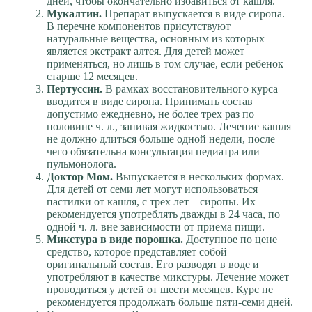
дней, чтобы окончательно избавиться от кашля.
Мукалтин.
Препарат выпускается в виде сиропа.
В перечне компонентов присутствуют
натуральные вещества, основным из которых
является экстракт алтея. Для детей может
применяться, но лишь в том случае, если ребенок
старше 12 месяцев.
Пертуссин.
В рамках восстановительного курса
вводится в виде сиропа. Принимать состав
допустимо ежедневно, не более трех раз по
половине ч. л., запивая жидкостью. Лечение кашля
не должно длиться больше одной недели, после
чего обязательна консультация педиатра или
пульмонолога.
Доктор Мом.
Выпускается в нескольких формах.
Для детей от семи лет могут использоваться
пастилки от кашля, с трех лет – сиропы. Их
рекомендуется употреблять дважды в 24 часа, по
одной ч. л. вне зависимости от приема пищи.
Микстура в виде порошка.
Доступное по цене
средство, которое представляет собой
оригинальный состав. Его разводят в воде и
употребляют в качестве микстуры. Лечение может
проводиться у детей от шести месяцев. Курс не
рекомендуется продолжать больше пяти-семи дней.