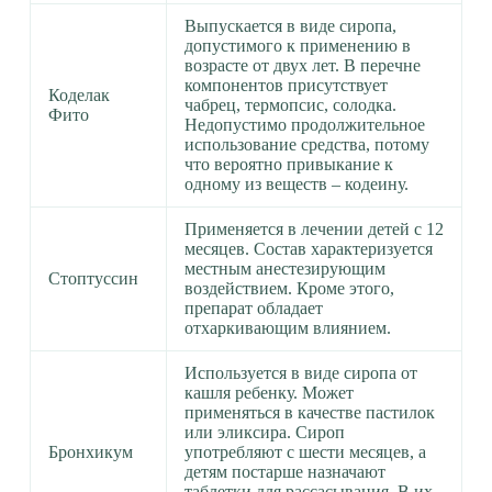
Выпускается в виде сиропа,
допустимого к применению в
возрасте от двух лет. В перечне
компонентов присутствует
Коделак
чабрец, термопсис, солодка.
Фито
Недопустимо продолжительное
использование средства, потому
что вероятно привыкание к
одному из веществ – кодеину.
Применяется в лечении детей с 12
месяцев. Состав характеризуется
местным анестезирующим
Стоптуссин
воздействием. Кроме этого,
препарат обладает
отхаркивающим влиянием.
Используется в виде сиропа от
кашля ребенку. Может
применяться в качестве пастилок
или эликсира. Сироп
Бронхикум
употребляют с шести месяцев, а
детям постарше назначают
таблетки для рассасывания. В их