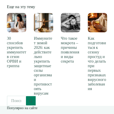
Еще на эту тему
30
Иммуните
Что такое
Как
способов
т зимой
мокрота –
подготови
укрепить
2026: как
причины
ться к
иммунитет
действите
появления
сезону
в сезон
льно
и виды
простуд и
ОРВИ и
укрепить
секрета
что делать
гриппа
защитные
при
силы
первых
организма
признаках
и
вирусного
противост
заболеван
оять
ия
вирусам
Популярно на сайте