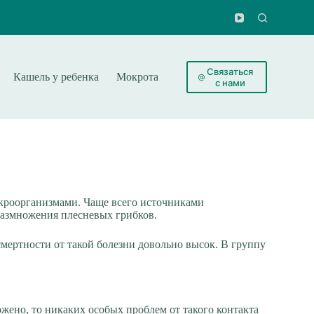
Связаться
Кашель у ребенка
Мокрота
Лекарства
Народные мет
с нами
кроорганизмами. Чаще всего источниками
 размножения плесневых грибков.
мертности от такой болезни довольно высок. В группу
жено, то никаких особых проблем от такого контакта