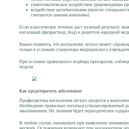
симптоматическое воздействие (рекомендован п
воздействие антибиотиками (многие специалист
считаются самыми важными).
Если классическое лечение даст нужный результат, м
ингаляций (физраствор, йод) и рецептов народной ме
Важно помнить, что воспаление легких может спровоц
только в условиях стационара медицинского учрежден
При условии правильного подбора препаратов, соблюд
недели.
Как предотвратить заболевание
Профилактика воспаления легких сводится к выполне
Необходимо правильно питаться (сбалансированный ра
закаливанием. Не лишним будет периодическое оздоро
В любом случае, паниковать при выявлении пневмонии 
месяцев. Осложнения возникают при неадекватном леч