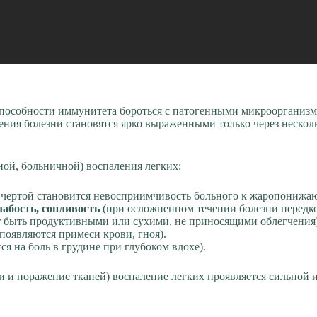
пособности иммунитета бороться с патогенными микроорганизма
ния болезни становятся ярко выраженными только через нескол
ой, больничной) воспаления легких:
чертой становится невосприимчивость больного к жаропонижаю
абость, сонливость
(при осложненном течении болезни нередко
т быть продуктивными или сухими, не приносящими облегчения)
появляются примеси крови, гноя).
я на боль в грудине при глубоком вдохе).
и и поражение тканей) воспаление легких проявляется сильной 