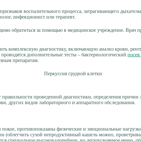
изнаков воспалительного процесса, затрагивающего дыхатель
олог, инфекционист или терапевт.
одимо обратиться за помощью в медицинское учреждение. Врач 
ить комплексную диагностику, включающую анализ крови, рентг
, проводятся дополнительные тесты – бактериологический
посев
озным препаратам.
 правильности проведенной диагностики, определения причин з
ови, других видов лабораторного и аппаратного обследования.
 покое, противопоказаны физические и эмоциональные нагрузки
и (облегчить сухой непродуктивный кашель можно, проветривая
тся специальное высококалорийное, но легкоусвояемое меню, об